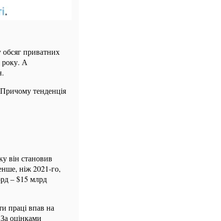
у обсяг приватних
 року. А
н.
. Причому тенденція
ку він становив
енше, ніж 2021-го,
орд – $15 млрд
ти праці впав на
. За оцінками