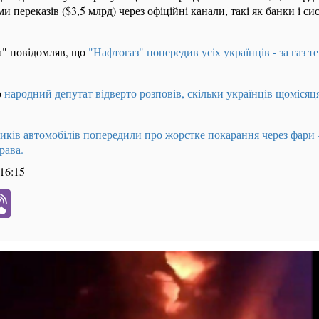
уми переказів ($3,5 млрд) через офіційні канали, такі як банки і си
а" повідомляв, що
"Нафтогаз" попередив усіх українців - за газ 
о
народний депутат відверто розповів, скільки українців щоміся
иків автомобілів попередили про жорстке покарання через фари
рава.
 16:15