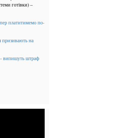
стеми готівки) –
тепер платитимемо по-
ця призивають на
 – випишуть штраф