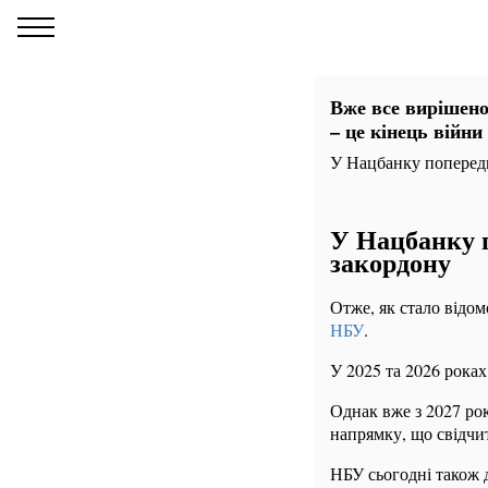
Вже все вирішено
– це кінець війни
У Нацбанку попереди
У Нацбанку п
закордону
Отже, як стало відом
НБУ
.
У 2025 та 2026 рока
Однак вже з 2027 рок
напрямку, що свідчит
НБУ сьогодні також 