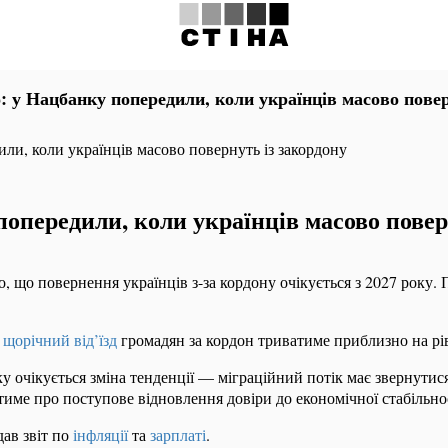
: у Нацбанку попередили, коли українців масово повер
ли, коли українців масово повернуть із закордону
опередили, коли українців масово повер
о, що повернення українців з-за кордону очікується з 2027 року.
х
щорічний від’їзд
громадян за кордон триватиме приблизно на рівн
у очікується зміна тенденції — міграційний потік має звернутис
име про поступове відновлення довіри до економічної стабільнос
дав звіт по
інфляції
та
зарплаті
.