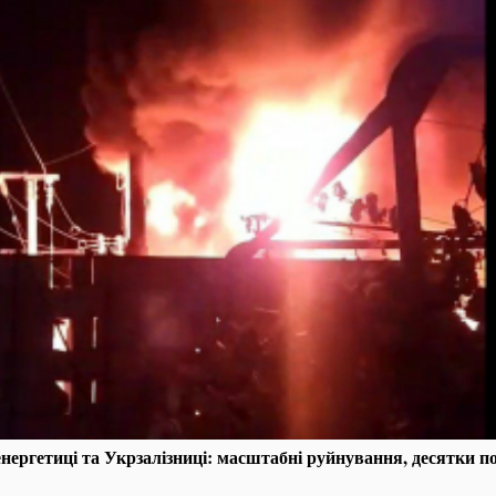
ергетиці та Укрзалізниці: масштабні руйнування, десятки по