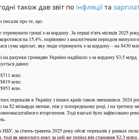
и писали про те, що:
 отримувати гроші з-за кордону. За перші п'ять місяців 2025 рок
скоротився на 15,4%, порівняно з аналогічним періодом минулого
ся сума зарплат, яку люди отримують з-за кордону – на $430 мл
ні на рахунки громадян України надійшло з-за кордону $3,5 млрд
ується давно:
 $711 млн;
 $819 млн;
 $953 млн.
них переказів в Україну з інших країн також зменшився. 2024 ро
о на $2 мільярди менше, ніж у попередньому році, і на третину м
овномасштабного вторгнення. Тоді взагалі було зафіксовано рек
нь.
ю НБУ, за січень-травень 2025 року обсяг переказів у рамках опла
д, тоді як минулого року за цей же період він становив $2,3 млрд