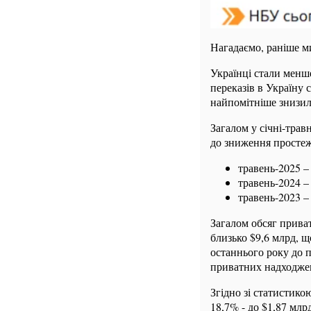
Нагадаємо, раніше м
Українці стали менше
переказів в Україну 
найпомітніше знизила
Загалом у січні-трав
до зниження простеж
травень-2025 –
травень-2024 –
травень-2023 –
Загалом обсяг приват
близько $9,6 млрд, щ
останнього року до п
приватних надходже
Згідно зі статистико
18,7% - до $1,87 млр