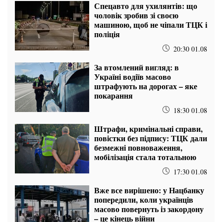
Спецавто для ухилянтів: що
чоловік зробив зі своєю
машиною, щоб не чіпали ТЦК і
поліція
20:30 01.08
За втомлений вигляд: в
Україні водіїв масово
штрафують на дорогах – яке
покарання
18:30 01.08
Штрафи, кримінальні справи,
повістки без підпису: ТЦК дали
безмежні повноваження,
мобілізація стала тотальною
17:30 01.08
Вже все вирішено: у Нацбанку
попередили, коли українців
масово повернуть із закордону
– це кінець війни