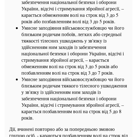
забезпечення національної безпеки і оборони
України, відсічі і стримування збройної агресії, –
карається обмеженням волі на строк від 3 до 5
років або позбавленням волі від 3 до 5 років.
Умисне заподіяння військовослужбовцю чи його
близьким родичам побоїв, легких або середньої
тяжкості тілесних ушкоджень у зв'язку із
здійсненням ним заходів із забезпечення
національної безпеки і оборони України, відсічі і
стримування збройної агресії, – карається
обмеженням волі на строк від 3 до 5 років або
позбавленням волі на строк від 3 до 7 років.
Умисне заподіяння військовослужбовцю чи його
близьким родичам тяжкого тілесного ушкодження
у зв'язку із здійсненням ним заходів із
забезпечення національної безпеки і оборони
України, відсічі і стримування збройної агресії, –
карається позбавленням волі на строк від 5 до 8
років.
Дії, вчинені повторно або за попередньою змовою
групою осіб, - караються позбавленням волі на строк від