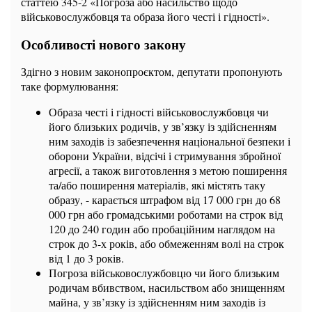
статтею 345-2 «Погроза або насильство щодо
військовослужбовця та образа його честі і гідності».
Особливості нового закону
Здігно з новим законопроєктом, депутати пропонують
таке формулювання:
Образа честі і гідності військовослужбовця чи
його близьких родичів, у зв’язку із здійсненням
ним заходів із забезпечення національної безпеки і
оборони України, відсічі і стримування збройної
агресії, а також виготовлення з метою поширення
та/або поширення матеріалів, які містять таку
образу, - карається штрафом від 17 000 грн до 68
000 грн або громадськими роботами на строк від
120 до 240 годин або пробаційним наглядом на
строк до 3-х років, або обмеженням волі на строк
від 1 до 3 років.
Погроза військовослужбовцю чи його близьким
родичам вбивством, насильством або знищенням
майна, у зв’язку із здійсненням ним заходів із