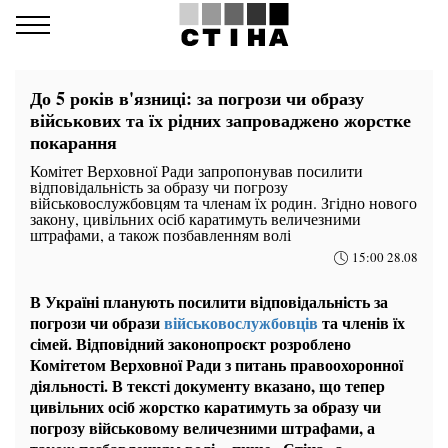
До 5 років в'язниці: за погрози чи образу
військових та їх рідних запроваджено жорстке
покарання
Комітет Верховної Ради запропонував посилити
відповідальність за образу чи погрозу
військовослужбовцям та членам їх родин. Згідно нового
закону, цивільних осіб каратимуть величезними
штрафами, а також позбавленням волі
15:00 28.08
В Україні планують посилити відповідальність за
погрози чи образи
військовослужбовців
та членів їх
сімей. Відповідний законопроєкт розроблено
Комітетом Верховної Ради з питань правоохоронної
діяльності. В тексті документу вказано, що тепер
цивільних осіб жорстко каратимуть за образу чи
погрозу військовому величезними штрафами, а