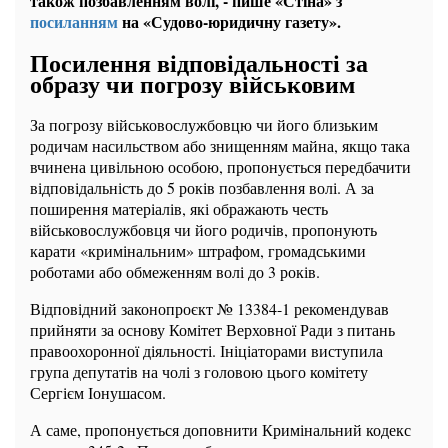
також позбавленням волі, - пише «Стіна» з
посиланням
на «Судово-юридичну газету».
Посилення відповідальності за
образу чи погрозу військовим
За погрозу військовослужбовцю чи його близьким
родичам насильством або знищенням майна, якщо така
вчинена цивільною особою, пропонується передбачити
відповідальність до 5 років позбавлення волі. А за
поширення матеріалів, які ображають честь
військовослужбовця чи його родичів, пропонують
карати «кримінальним» штрафом, громадськими
роботами або обмеженням волі до 3 років.
Відповідний законопроєкт № 13384-1 рекомендував
прийняти за основу Комітет Верховної Ради з питань
правоохоронної діяльності. Ініціаторами виступила
група депутатів на чолі з головою цього комітету
Сергієм Іонушасом.
А саме, пропонується доповнити Кримінальний кодекс