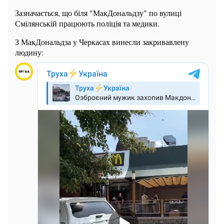
Зазначається, що біля "МакДональдзу" по вулиці
Смілянській працюють поліція та медики.
З МакДональдза у Черкасах винесли закривавлену
людину: