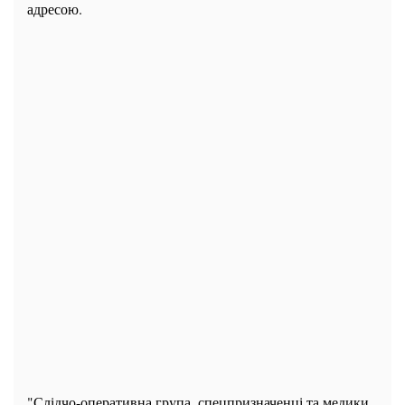
адресою.
"Слідчо-оперативна група, спецпризначенці та медики