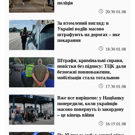
поліція
20:30 01.08
За втомлений вигляд: в
Україні водіїв масово
штрафують на дорогах – яке
покарання
18:30 01.08
Штрафи, кримінальні справи,
повістки без підпису: ТЦК дали
безмежні повноваження,
мобілізація стала тотальною
17:30 01.08
Вже все вирішено: у Нацбанку
попередили, коли українців
масово повернуть із закордону
– це кінець війни
16:15 01.08
По 27 грн за куб: у серпні різко