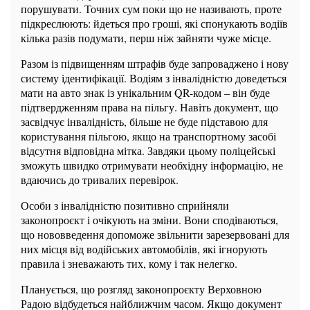
порушувати. Точних сум поки що не називають, проте
підкреслюють: йдеться про гроші, які спонукають водіїв
кілька разів подумати, перш ніж зайняти чуже місце.
Разом із підвищенням штрафів буде запроваджено і нову
систему ідентифікації. Водіям з інвалідністю доведеться
мати на авто знак із унікальним QR-кодом – він буде
підтвердженням права на пільгу. Навіть документ, що
засвідчує інвалідність, більше не буде підставою для
користування пільгою, якщо на транспортному засобі
відсутня відповідна мітка. Завдяки цьому поліцейські
зможуть швидко отримувати необхідну інформацію, не
вдаючись до тривалих перевірок.
Особи з інвалідністю позитивно сприйняли
законопроєкт і очікують на зміни. Вони сподіваються,
що нововведення допоможе звільнити зарезервовані для
них місця від водійських автомобілів, які ігнорують
правила і зневажають тих, кому і так нелегко.
Планується, що розгляд законопроєкту Верховною
Радою відбудеться найближчим часом. Якщо документ