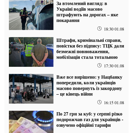
За втомлений вигляд: в
Україні водіїв масово
штрафують на дорогах – яке
покарання
18:30 01.08
Штрафи, кримінальні справи,
повістки без підпису: ТЦК дали
безмежні повноваження,
мобілізація стала тотальною
17:30 01.08
Вже все вирішено: у Нацбанку
попередили, коли українців
масово повернуть із закордону
– це кінець війни
16:15 01.08
По 27 грн за куб: у серпні різко
подорожчав газ для українців -
озвучено офіційні тарифи